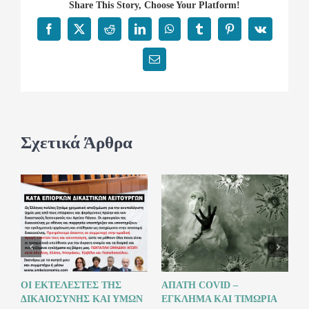
Share This Story, Choose Your Platform!
Facebook
X
Reddit
LinkedIn
WhatsApp
Tumblr
Pinterest
Vk
Email
Σχετικά Άρθρα
ΟΙ ΕΚΤΕΛΕΣΤΕΣ ΤΗΣ
ΑΠΑΤΗ COVID –
Ο
ΔΙΚΑΙΟΣΥΝΗΣ ΚΑΙ ΥΜΩΝ
ΕΓΚΛΗΜΑ ΚΑΙ ΤΙΜΩΡΙΑ
Α