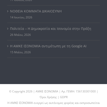
ΝΟΘΕΙΑ ΚΟΜΜΑΤΑ ΔΙΚΑΙΟΣΥΝΗ
14 Ιουνίου, 2026
Πολιτεία – Η Δημοκρατία και Ισονομία στην Πράξη
26 Μαΐου, 2026
Η ΑΜΚΕ ΙΣΟΝΟΜΙΑ αντιμέτωπη με τη Google AI
15 Μαΐου, 2026
© Copyright
2026 | ΑΜΚΕ ΙΣΟΝΟΜΙΑ | Αρ. ΓΕΜΗ: 156130301000 |
Όροι Χρήσης | GDPR
Η ΑΜΚΕ ΙΣΟΝΟΜΙΑ ενεργεί ως αυτόνομος φορέας και εκπροσωπείται