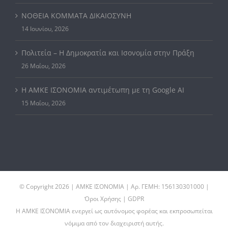
ΝΟΘΕΙΑ ΚΟΜΜΑΤΑ ΔΙΚΑΙΟΣΥΝΗ
14 Ιουνίου, 2026
Πολιτεία – Η Δημοκρατία και Ισονομία στην Πράξη
26 Μαΐου, 2026
Η ΑΜΚΕ ΙΣΟΝΟΜΙΑ αντιμέτωπη με τη Google AI
15 Μαΐου, 2026
© Copyright
2026 | ΑΜΚΕ ΙΣΟΝΟΜΙΑ | Αρ. ΓΕΜΗ: 156130301000 |
Όροι Χρήσης | GDPR
Η ΑΜΚΕ ΙΣΟΝΟΜΙΑ ενεργεί ως αυτόνομος φορέας και εκπροσωπείται
νόμιμα από τον διαχειριστή αυτής.