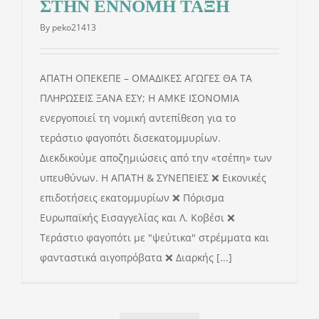
ΣΤΗΝ ΕΝΝΟΜΗ ΤΑΞΗ
ΕΝΗΜΕΡΩΣΗ
By
peko21413
ΝΟΜΙΚΑ
ΑΠΑΤΗ ΟΠΕΚΕΠΕ – ΟΜΑΔΙΚΕΣ ΑΓΩΓΕΣ ΘΑ ΤΑ
ΠΛΗΡΩΣΕΙΣ ΞΑΝΑ ΕΣΥ; Η ΑΜΚΕ ΙΣΟΝΟΜΙΑ
ΔΩΡΕΕΣ
ενεργοποιεί τη νομική αντεπίθεση για το
τεράστιο φαγοπότι δισεκατομμυρίων.
ΕΠΙΚΟΙΝΩΝΙΑ
Διεκδικούμε αποζημιώσεις από την «τσέπη» των
υπευθύνων. Η ΑΠΑΤΗ & ΣΥΝΕΠΕΙΕΣ ❌ Εικονικές
επιδοτήσεις εκατομμυρίων ❌ Πόρισμα
Αναζήτηση
Ευρωπαϊκής Εισαγγελίας και Λ. Κοβέσι ❌
για:
Τεράστιο φαγοπότι με "ψεύτικα" στρέμματα και
φανταστικά αιγοπρόβατα ❌ Διαρκής [...]