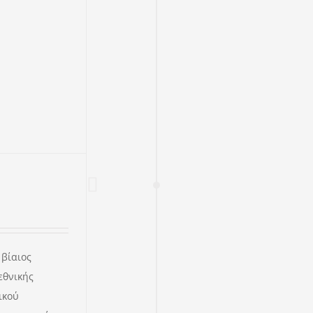
 βίαιος
εθνικής
ικού