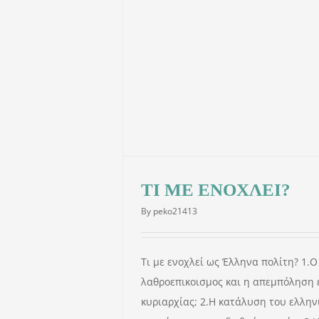
ΛΕΙ?
Ι ΝΟΜΙΜΑ
ΓΕΝΟΚΤΟΝΙΑ
ΞΗ
ΙΣΛΑΝΔΙΑ
ΙΣΟΝΟΜΙΑ
Σ
ΩΜΕΓΑ
ΤΙ ΜΕ ΕΝΟΧΛΕΙ?
By
peko21413
Τι με ενοχλεί ως Έλληνα πολίτη? 1.Ο
λαθροεπικοισμος και η απεμπόληση 
κυριαρχίας; 2.Η κατάλυση του ελλην