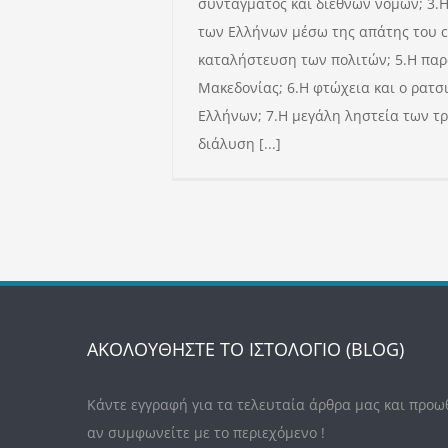
συντάγματος και διεθνών νομών; 3.Η
των Ελλήνων μέσω της απάτης του co
καταλήστευση των πολιτών; 5.Η πα
Μακεδονίας; 6.Η φτώχεια και ο ρατσ
Ελλήνων; 7.Η μεγάλη ληστεία των τ
διάλυση [...]
ΑΚΟΛΟΥΘΗΣΤΕ ΤΟ ΙΣΤΟΛΟΓΙΟ (BLOG)
Κάντε εγγραφή για τα τελευταία άρθρα μας και προω
αν συμφωνείτε με το περιεχόμενο !