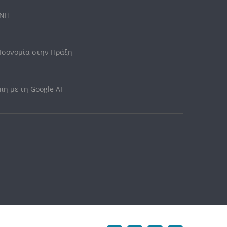
ΥΝΗ
 Ισονομία στην Πράξη
η με τη Google AI