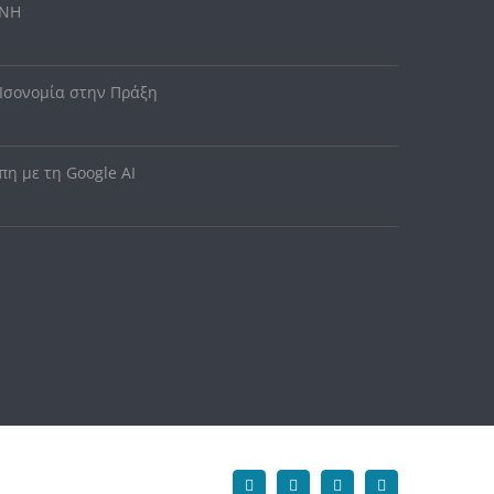
ΥΝΗ
 Ισονομία στην Πράξη
η με τη Google AI
Facebook
X
Instagram
YouTube