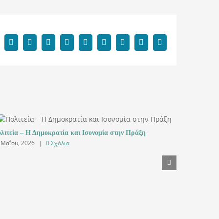
Facebook
X
Reddit
LinkedIn
WhatsApp
Tumblr
Pinterest
Vk
Email
λιτεία – Η Δημοκρατία και Ισονομία στην Πράξη
Η ΑΜΚΕ ΙΣ
 Μαΐου, 2026
|
0 Σχόλια
15 Μαΐου, 