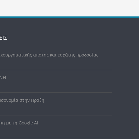
ΕΙΣ
ακουργηματικής απάτης και εσχάτης προδοσίας
ΥΝΗ
 Ισονομία στην Πράξη
η με τη Google AI