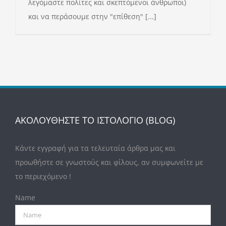
λεγόμαστε πολίτες και σκεπτόμενοι άνθρωποι)
και να περάσουμε στην "επίθεση" [...]
ΑΚΟΛΟΥΘΗΣΤΕ ΤΟ ΙΣΤΟΛΟΓΙΟ (BLOG)
Κάντε εγγραφή για τα τελευταία άρθρα μας και
προωθήστε σε γνωστούς και φίλους, αν συμφωνείτε με
το περιεχόμενο !
Name