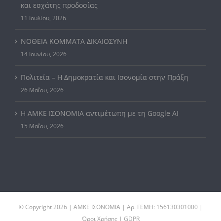
και εσχάτης προδοσίας
11 Ιουλίου, 2026
ΝΟΘΕΙΑ ΚΟΜΜΑΤΑ ΔΙΚΑΙΟΣΥΝΗ
14 Ιουνίου, 2026
Πολιτεία – Η Δημοκρατία και Ισονομία στην Πράξη
26 Μαΐου, 2026
Η ΑΜΚΕ ΙΣΟΝΟΜΙΑ αντιμέτωπη με τη Google AI
15 Μαΐου, 2026
© Copyright
2026 | ΑΜΚΕ ΙΣΟΝΟΜΙΑ | Αρ. ΓΕΜΗ: 156130301000 |
Όροι Χρήσης | GDPR