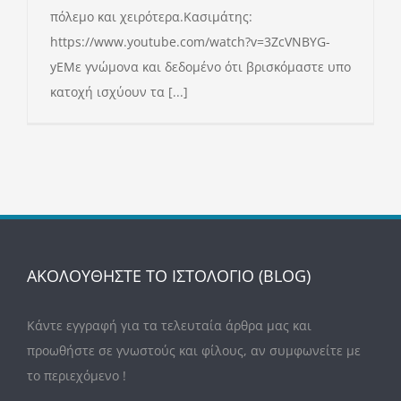
πόλεμο και χειρότερα.Κασιμάτης:
https://www.youtube.com/watch?v=3ZcVNBYG-
yEΜε γνώμονα και δεδομένο ότι βρισκόμαστε υπο
κατοχή ισχύουν τα [...]
ΑΚΟΛΟΥΘΗΣΤΕ ΤΟ ΙΣΤΟΛΟΓΙΟ (BLOG)
Κάντε εγγραφή για τα τελευταία άρθρα μας και
προωθήστε σε γνωστούς και φίλους, αν συμφωνείτε με
το περιεχόμενο !